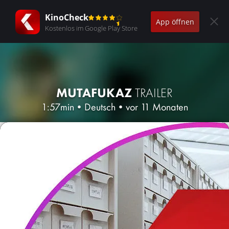
KinoCheck
App öffnen
Kostenlos im Google Play Store
MUTAFUKAZ
TRAILER
1:57min
•
Deutsch
•
vor 11 Monaten