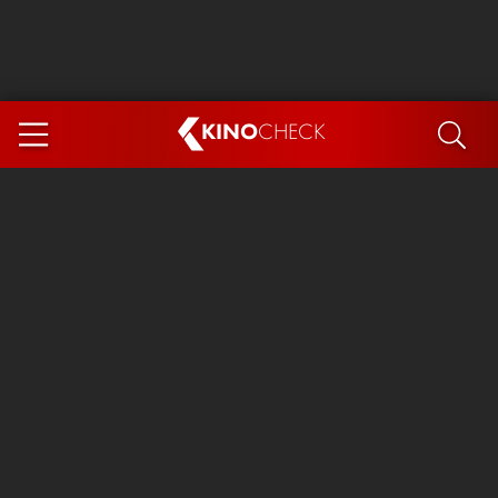
KINO
CHECK
App
DEMNÄCHST IM KINO
Steckerlfischfiasko
Ice Cream Man
Das Ende der Sterne
Exit 8
You, Me & Italy
Marsupilami