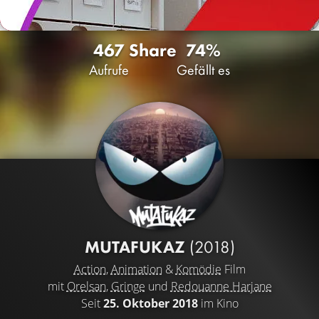
467
Share
74%
Aufrufe
Gefällt es
MUTAFUKAZ
(2018)
Action
,
Animation
&
Komödie
Film
mit
Orelsan
,
Gringe
und
Redouanne Harjane
Seit
25. Oktober 2018
im Kino