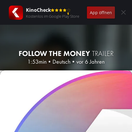
KinoCheck
App öffnen
Kostenlos im Google Play Store
FOLLOW THE MONEY
TRAILER
1:53min
•
Deutsch
•
vor 6 Jahren