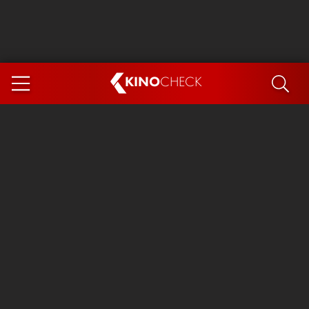
KINO
CHECK
App
DEMNÄCHST IM KINO
Steckerlfischfiasko
Ice Cream Man
Das Ende der Sterne
Exit 8
You, Me & Italy
Marsupilami