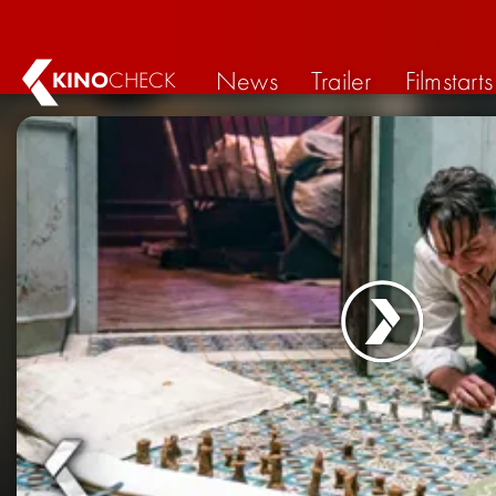
News
Trailer
Filmstarts
KINO
CHECK