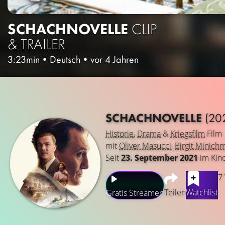
SCHACHNOVELLE
CLIP
& TRAILER
3:23min
•
Deutsch
•
vor 4 Jahren
SCHACHNOVELLE
(20
Historie
,
Drama
&
Kriegsfilm
Film
mit
Oliver Masucci
,
Birgit Minich
Seit
23. September 2021
im Kin
7
Teilen
Watchlist
Gratis Streamen