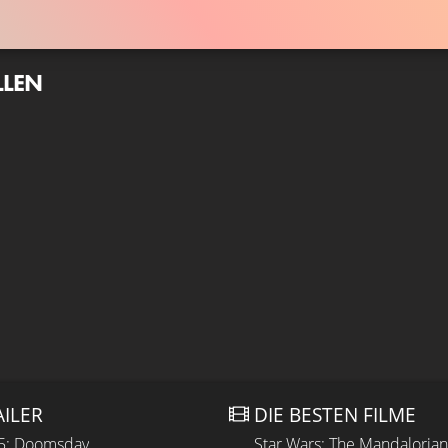
LLEN
AILER
DIE BESTEN FILME
 5: Doomsday
Star Wars: The Mandaloria