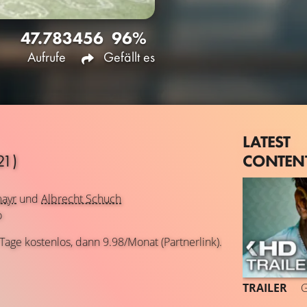
47.783
456
96%
Aufrufe
Gefällt es
LATEST
CONTEN
21)
mayr
und
Albrecht Schuch
o
 Tage kostenlos, dann 9.98/Monat (Partnerlink).
TRAILER
G