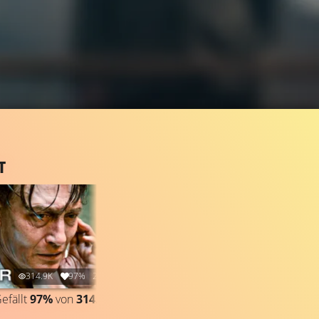
T
314.9K
97%
2:13
efällt
97%
von
314.900