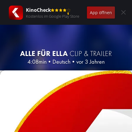
KinoCheck
App öffnen
Kostenlos im Google Play Store
ALLE FÜR ELLA
CLIP & TRAILER
4:08min
•
Deutsch
•
vor 3 Jahren