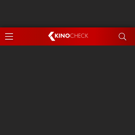
KINO
CHECK
App
DEMNÄCHST IM KINO
Steckerlfischfiasko
Ice Cream Man
Das Ende der Sterne
Exit 8
You, Me & Italy
Marsupilami