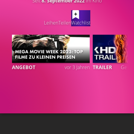
Seit
8. September 2022
im Kino
LATEST CONTENT
Leihen
Teilen
Watchlist
MEGA MOVIE WEEK 2023: TOP
FILME ZU KLEINEN PREISEN
ANGEBOT
vor 3 Jahren
TRAILER
Gefäll