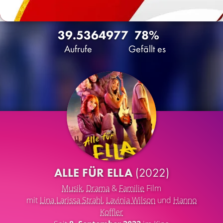
39.536
49
77
78%
Aufrufe
Gefällt es
ALLE FÜR ELLA
(2022)
Musik
,
Drama
&
Familie
Film
mit
Lina Larissa Strahl
,
Lavinia Wilson
und
Hanno
Koffler