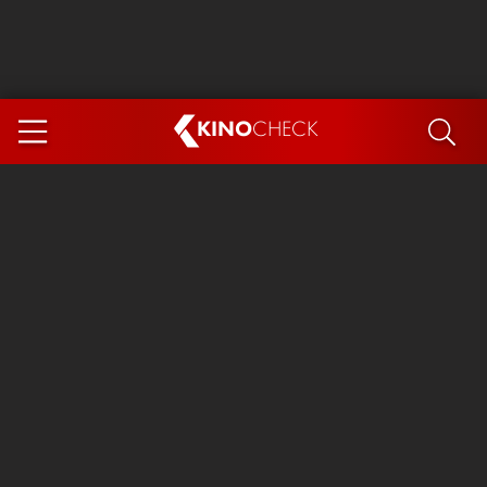
KINO
CHECK
App
DEMNÄCHST IM KINO
Steckerlfischfiasko
Ice Cream Man
Das Ende der Sterne
Exit 8
You, Me & Italy
Marsupilami