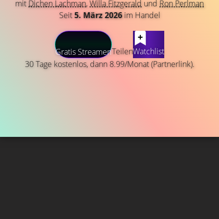
mit
Dichen Lachman
,
Willa Fitzgerald
und
Ron Perlman
Seit
5. März 2026
im Handel
Teilen
Watchlist
Gratis Streamen
30 Tage kostenlos, dann 8.99/Monat (Partnerlink).