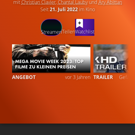
mit
Christian Clavier
,
Chantal Lauby
und
Ary Abittan
Seit
21. Juli 2022
im Kino
LATEST CONTENT
Teilen
Watchlist
Streamen
MEGA MOVIE WEEK 2023: TOP
FILME ZU KLEINEN PREISEN
5
ANGEBOT
vor 3 Jahren
TRAILER
Gefällt