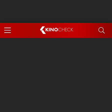
KINO
CHECK
App
DEMNÄCHST IM KINO
Steckerlfischfiasko
Ice Cream Man
Das Ende der Sterne
Exit 8
You, Me & Italy
Marsupilami