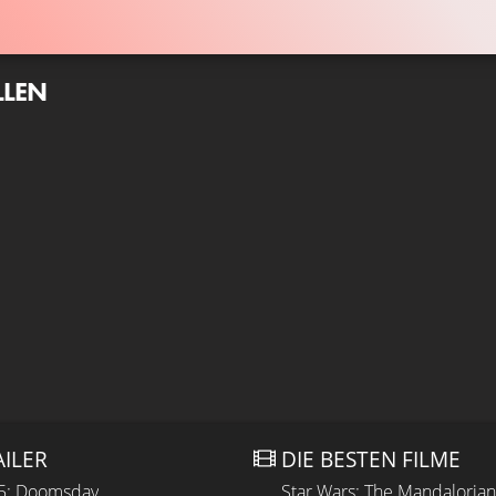
LLEN
AILER
DIE BESTEN FILME
 5: Doomsday
Star Wars: The Mandaloria