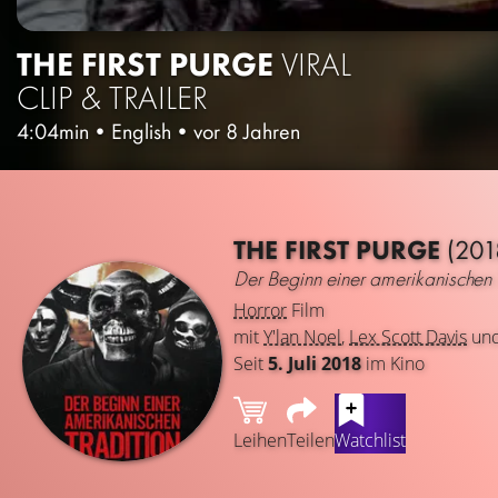
THE FIRST PURGE
VIRAL
CLIP & TRAILER
4:04min
•
English
•
vor 8 Jahren
THE FIRST PURGE
(201
Der Beginn einer amerikanischen 
Horror
Film
mit
Y'lan Noel
,
Lex Scott Davis
un
Seit
5. Juli 2018
im Kino
Leihen
Teilen
Watchlist