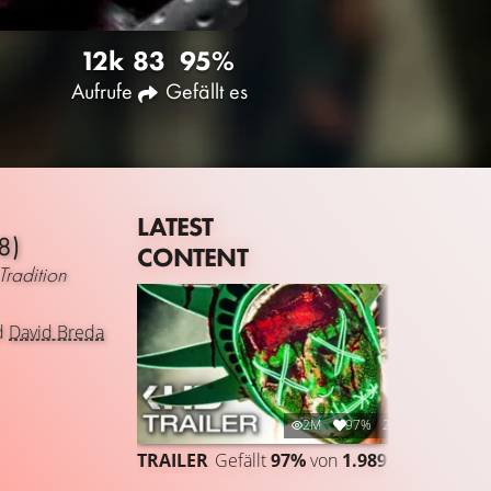
12k
83
95%
Aufrufe
Gefällt es
LATEST
8)
CONTENT
Tradition
d
David Breda
2M
97%
2:43
TRAILER
Gefällt
97%
von
1.989.972