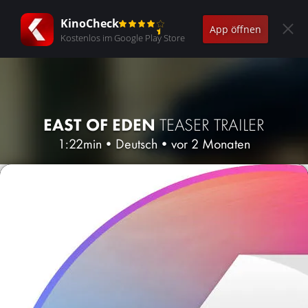
KinoCheck
App öffnen
Kostenlos im Google Play Store
EAST OF EDEN
TEASER TRAILER
1:22min
•
Deutsch
•
vor 2 Monaten