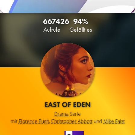
6674
26
94%
Aufrufe
Gefällt es
EAST OF EDEN
Drama
Serie
mit
Florence Pugh
,
Christopher Abbott
und
Mike Faist