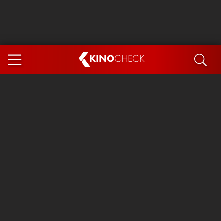
KINO
CHECK
App
DEMNÄCHST IM KINO
Steckerlfischfiasko
Ice Cream Man
Das Ende der Sterne
Exit 8
You, Me & Italy
Marsupilami