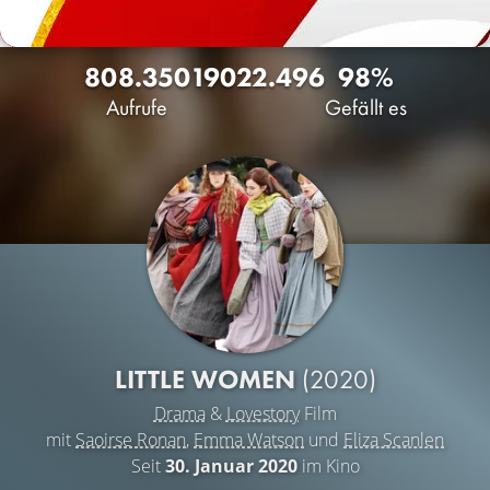
808.350
190
22.496
98%
Aufrufe
Gefällt es
LITTLE WOMEN
(2020)
Drama
&
Lovestory
Film
mit
Saoirse Ronan
,
Emma Watson
und
Eliza Scanlen
Seit
30. Januar 2020
im Kino