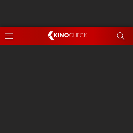
KINO
CHECK
App
DEMNÄCHST IM KINO
Steckerlfischfiasko
Ice Cream Man
Das Ende der Sterne
Exit 8
You, Me & Italy
Marsupilami