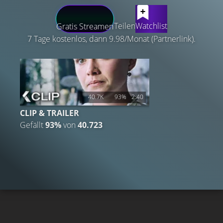
LATEST CONTENT
Teilen
Watchlist
Gratis Streamen
7 Tage kostenlos, dann 9.98/Monat (Partnerlink).
40.7K
93%
2:40
CLIP & TRAILER
Gefällt
93%
von
40.723