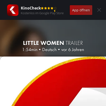
KinoCheck
App öffnen
Kostenlos im Google Play Store
LITTLE WOMEN
TRAILER
1:54min
•
Deutsch
•
vor 6 Jahren