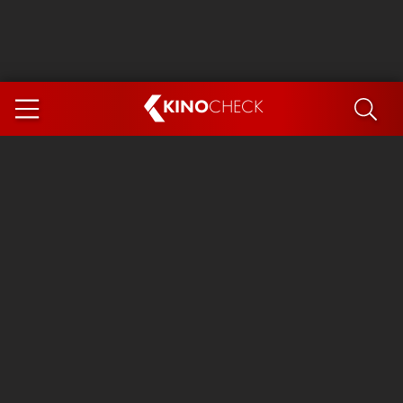
KINO
CHECK
App
DEMNÄCHST IM KINO
Steckerlfischfiasko
Ice Cream Man
Das Ende der Sterne
Exit 8
You, Me & Italy
Marsupilami