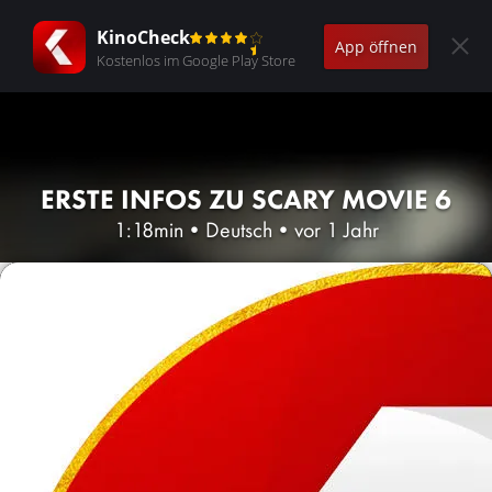
KinoCheck
App öffnen
Kostenlos im Google Play Store
ERSTE INFOS ZU SCARY MOVIE 6
1:18min
•
Deutsch
•
vor 1 Jahr