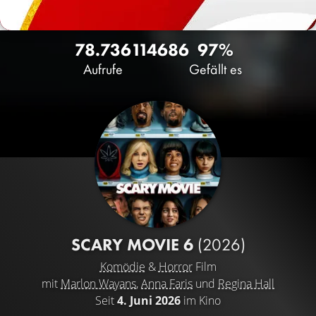
78.736
114
686
97%
Aufrufe
Gefällt es
SCARY MOVIE 6
(2026)
Komödie
&
Horror
Film
mit
Marlon Wayans
,
Anna Faris
und
Regina Hall
Seit
4. Juni 2026
im Kino