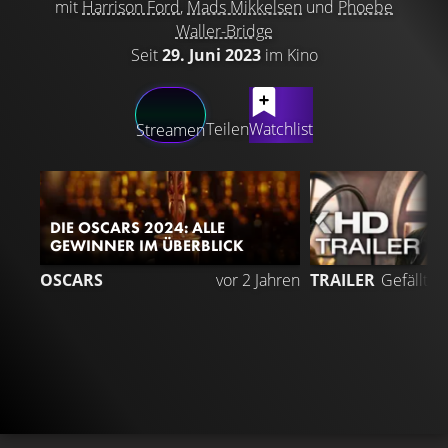
mit
Harrison Ford
,
Mads Mikkelsen
und
Phoebe
Waller-Bridge
Seit
29. Juni 2023
im Kino
LATEST CONTENT
Teilen
Watchlist
Streamen
DIE OSCARS 2024: ALLE
GEWINNER IM ÜBERBLICK
OSCARS
vor 2 Jahren
TRAILER
Gefällt
9