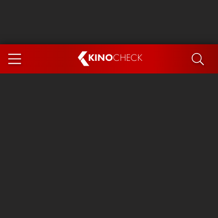
KINO
CHECK
App
DEMNÄCHST IM KINO
Steckerlfischfiasko
The Invite
Ice Cream Man
Das Ende der Sterne
Exit 8
You, Me & Italy