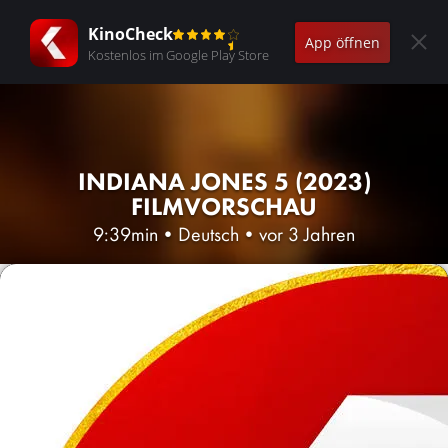
KinoCheck
App öffnen
Kostenlos im Google Play Store
INDIANA JONES 5 (2023)
FILMVORSCHAU
9:39min
•
Deutsch
•
vor 3 Jahren