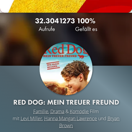
32.304
12
73
100%
Aufrufe
Gefällt es
RED DOG: MEIN TREUER FREUND
Familie
,
Drama
&
Komödie
Film
mit
Levi Miller
,
Hanna Mangan Lawrence
und
Bryan
Brown