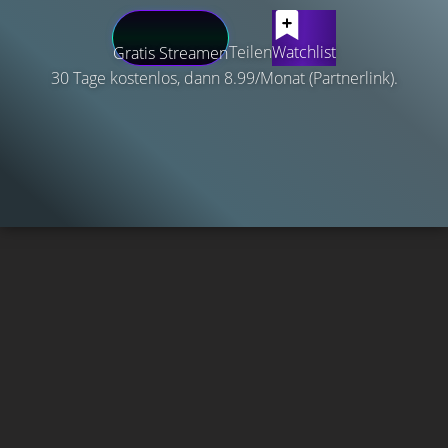
Teilen
Watchlist
Gratis Streamen
30 Tage kostenlos, dann 8.99/Monat (Partnerlink).