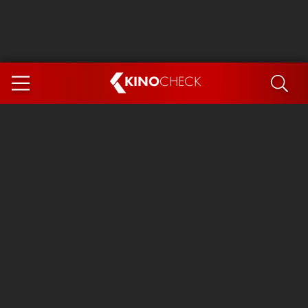
KINO
CHECK
App
DEMNÄCHST IM KINO
Steckerlfischfiasko
Ice Cream Man
Das Ende der Sterne
Exit 8
You, Me & Italy
Marsupilami