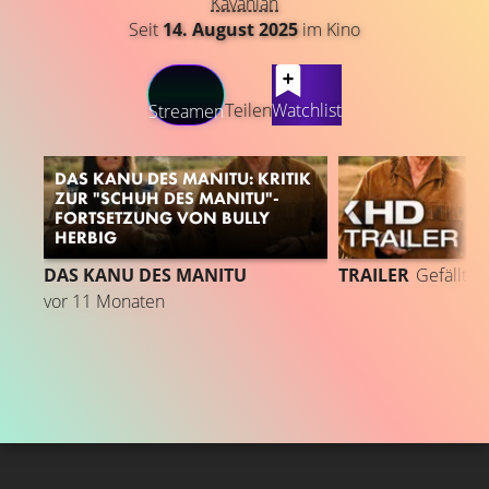
Kavanian
Seit
14. August 2025
im Kino
LATEST CONTENT
Teilen
Watchlist
Streamen
DAS KANU DES MANITU: KRITIK
ZUR "SCHUH DES MANITU"-
FORTSETZUNG VON BULLY
HERBIG
DAS KANU DES MANITU
TRAILER
Gefällt
9
vor 11 Monaten