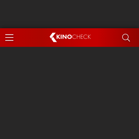
KINO
CHECK
App
DEMNÄCHST IM KINO
Steckerlfischfiasko
Ice Cream Man
Das Ende der Sterne
Exit 8
You, Me & Italy
Marsupilami