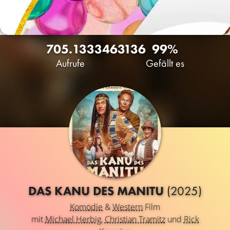
705.133
346
3136
99%
Aufrufe
Gefällt es
DAS KANU DES MANITU
(2025)
Komödie
&
Western
Film
mit
Michael Herbig
,
Christian Tramitz
und
Rick