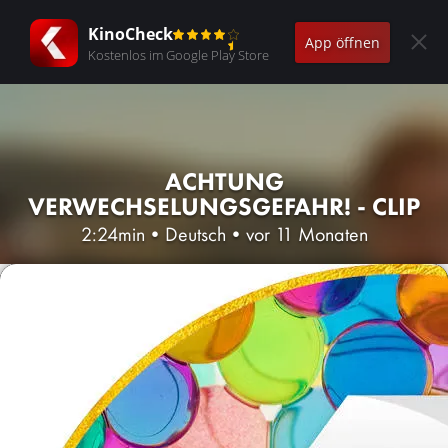
KinoCheck
App öffnen
Kostenlos im Google Play Store
ACHTUNG
VERWECHSELUNGSGEFAHR! - CLIP
2:24min
•
Deutsch
•
vor 11 Monaten