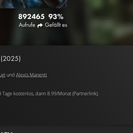
8924
65
93%
Aufrufe
Gefällt es
R
(2025)
ugi
und
Alexis Manenti
0 Tage kostenlos, dann 8.99/Monat (Partnerlink).