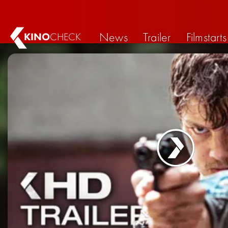
News
Trailer
Filmstarts
KINO
CHECK