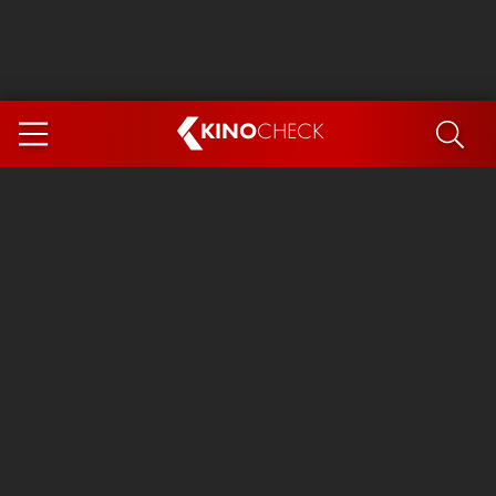
KINO
CHECK
App
DEMNÄCHST IM KINO
Steckerlfischfiasko
The Invite
Ice Cream Man
Das Ende der Sterne
Exit 8
You, Me & Italy