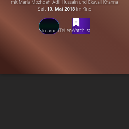
mit
Maria Mozhdah
,
Adil Hussain
und
Ekavali Khanna
Seit
10. Mai 2018
im Kino
Teilen
Watchlist
Streamen