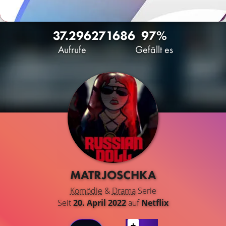
37.296
27
1686
97%
Aufrufe
Gefällt es
MATRJOSCHKA
Komödie
&
Drama
Serie
Seit
20. April 2022
auf
Netflix