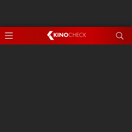
KINO
CHECK
App
DEMNÄCHST IM KINO
Steckerlfischfiasko
Ice Cream Man
Das Ende der Sterne
Exit 8
You, Me & Italy
Marsupilami