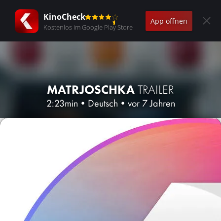
KinoCheck
App öffnen
Kostenlos im Google Play Store
MATRJOSCHKA
TRAILER
2:23min
•
Deutsch
•
vor 7 Jahren