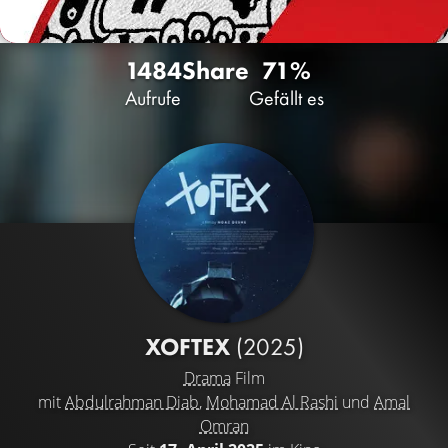
1484
Share
71%
Aufrufe
Gefällt es
XOFTEX
(2025)
Drama
Film
mit
Abdulrahman Diab
,
Mohamad Al Rashi
und
Amal
Omran