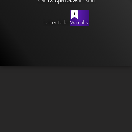
Seit
17. April 2025
im Kino
Leihen
Teilen
Watchlist