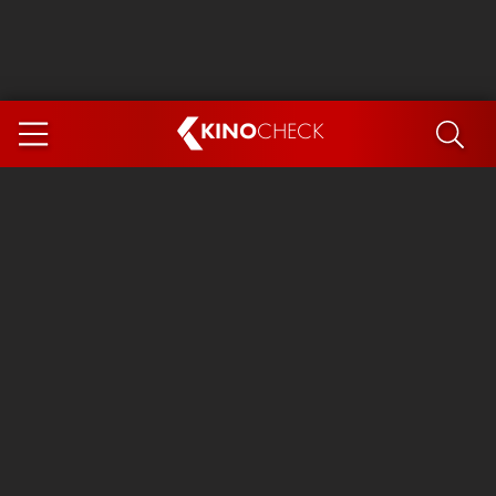
KINO
CHECK
App
DEMNÄCHST IM KINO
Steckerlfischfiasko
Ice Cream Man
Das Ende der Sterne
Exit 8
You, Me & Italy
Marsupilami