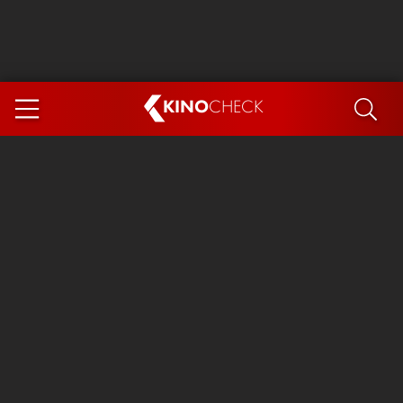
KINO
CHECK
App
DEMNÄCHST IM KINO
Steckerlfischfiasko
The Invite
Ice Cream Man
Das Ende der Sterne
Exit 8
You, Me & Italy