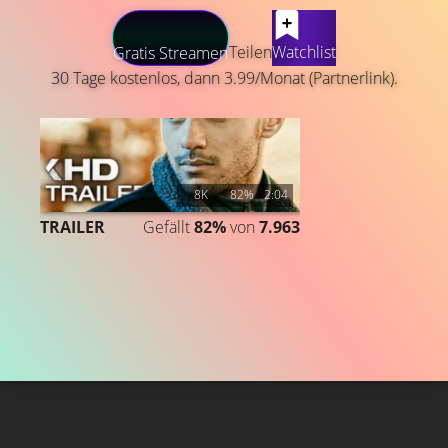
LATEST CONTENT
Teilen
Watchlist
Gratis Streamen
30 Tage kostenlos, dann 3.99/Monat (Partnerlink).
8K
82%
2:04
TRAILER
Gefällt
82%
von
7.963