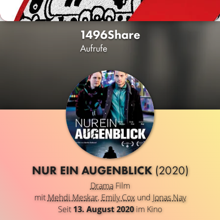
1496
Share
Aufrufe
NUR EIN AUGENBLICK
(2020)
Drama
Film
mit
Mehdi Meskar
,
Emily Cox
und
Jonas Nay
Seit
13. August 2020
im Kino