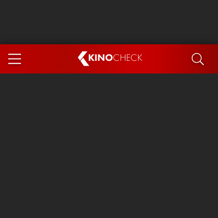
KINO
CHECK
App
DEMNÄCHST IM KINO
Steckerlfischfiasko
Ice Cream Man
Das Ende der Sterne
Exit 8
You, Me & Italy
Marsupilami