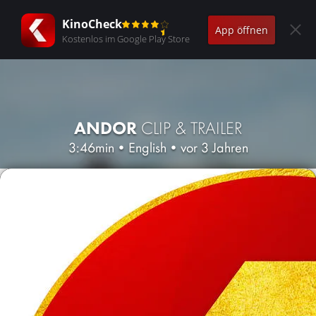
KinoCheck
App öffnen
Kostenlos im Google Play Store
ANDOR
CLIP & TRAILER
3:46min
•
English
•
vor 3 Jahren