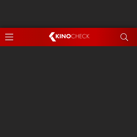
KINO
CHECK
App
DEMNÄCHST IM KINO
Steckerlfischfiasko
Ice Cream Man
Das Ende der Sterne
Exit 8
You, Me & Italy
Marsupilami