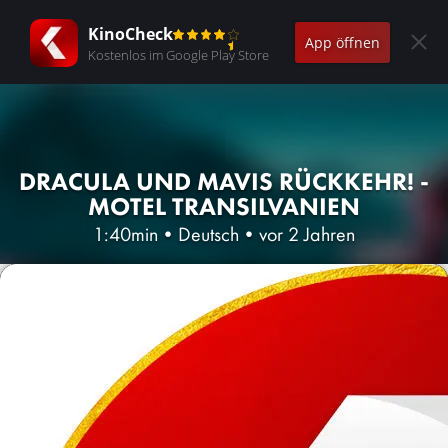
KinoCheck
App öffnen
Kostenlos im Google Play Store
DRACULA UND MAVIS RÜCKKEHR! -
MOTEL TRANSILVANIEN
1:40min
•
Deutsch
•
vor 2 Jahren