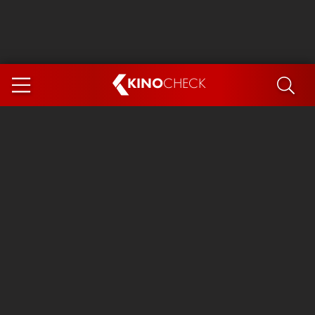
KINO
CHECK
App
DEMNÄCHST IM KINO
Steckerlfischfiasko
Ice Cream Man
Das Ende der Sterne
Exit 8
You, Me & Italy
Marsupilami