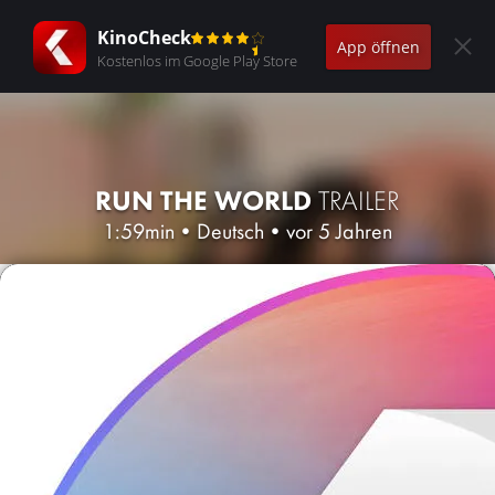
KinoCheck
App öffnen
Kostenlos im Google Play Store
RUN THE WORLD
TRAILER
1:59min
•
Deutsch
•
vor 5 Jahren