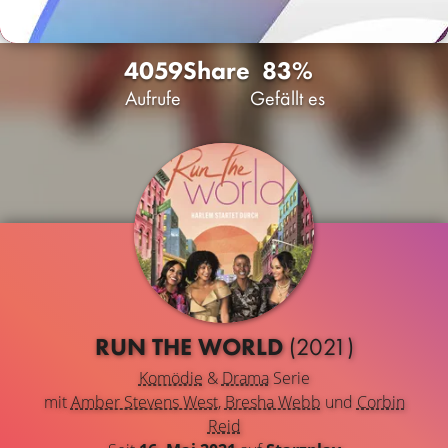
4059
Share
83%
Aufrufe
Gefällt es
RUN THE WORLD
(2021)
Komödie
&
Drama
Serie
mit
Amber Stevens West
,
Bresha Webb
und
Corbin
Reid