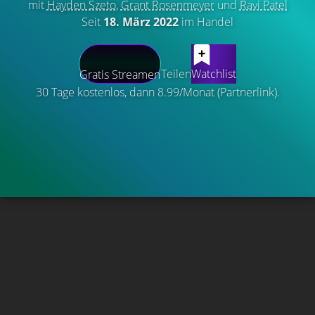
mit
Hayden Szeto
,
Grant Rosenmeyer
und
Ravi Patel
Seit
18. März 2022
im Handel
Teilen
Watchlist
Gratis Streamen
30 Tage kostenlos, dann 8.99/Monat (Partnerlink).