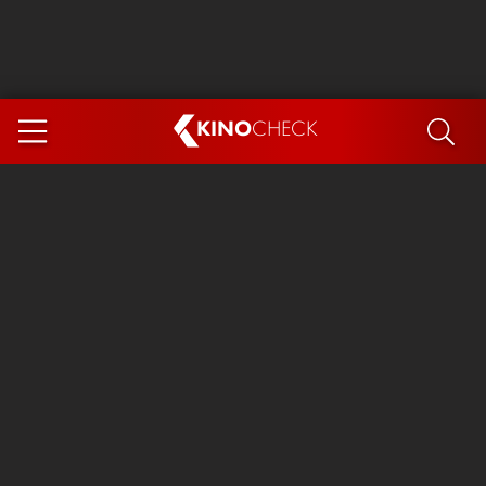
KINO
CHECK
App
DEMNÄCHST IM KINO
Steckerlfischfiasko
Ice Cream Man
Das Ende der Sterne
Exit 8
You, Me & Italy
Marsupilami