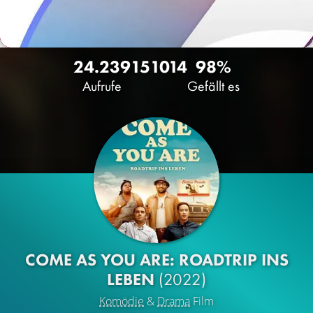
24.239
15
1014
98%
Aufrufe
Gefällt es
COME AS YOU ARE: ROADTRIP INS
LEBEN
(2022)
Komödie
&
Drama
Film