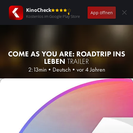
KinoCheck
App öffnen
Kostenlos im Google Play Store
COME AS YOU ARE: ROADTRIP INS
LEBEN
TRAILER
2:13min
•
Deutsch
•
vor 4 Jahren