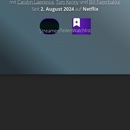
mit
Carolyn Lawrence
,
Tom Kenny
und
Bill Fagerbakke
Seit
2. August 2024
auf
Netflix
Teilen
Watchlist
Streamen