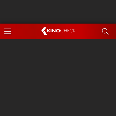
KINO
CHECK
App
DEMNÄCHST IM KINO
Steckerlfischfiasko
Ice Cream Man
Das Ende der Sterne
Exit 8
You, Me & Italy
Marsupilami