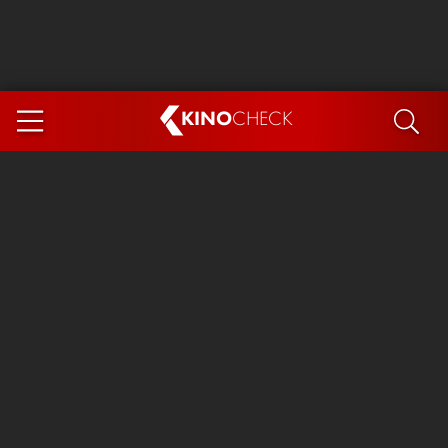
KINO
CHECK
App
DEMNÄCHST IM KINO
Steckerlfischfiasko
Ice Cream Man
Das Ende der Sterne
Exit 8
You, Me & Italy
Marsupilami