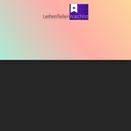
Leihen
Teilen
Watchlist