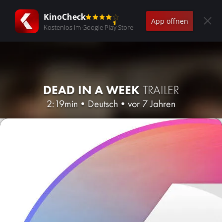
KinoCheck
App öffnen
Kostenlos im Google Play Store
DEAD IN A WEEK
TRAILER
2:19min
•
Deutsch
•
vor 7 Jahren