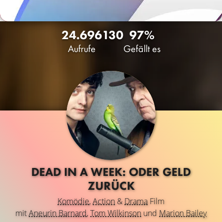
24.696
130
97%
Aufrufe
Gefällt es
DEAD IN A WEEK: ODER GELD
ZURÜCK
Komödie
,
Action
&
Drama
Film
mit
Aneurin Barnard
,
Tom Wilkinson
und
Marion Bailey