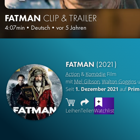
FATMAN
CLIP & TRAILER
4:07min
•
Deutsch
•
vor 5 Jahren
FATMAN
(2021)
Action
&
Komödie
Film
mit
Mel Gibson
,
Walton Goggins
u
Seit
1. Dezember 2021
auf
Prim
Leihen
Teilen
Watchlist