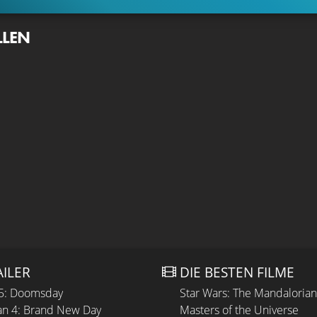
LLEN
AILER
DIE BESTEN FILME
 5: Doomsday
Star Wars: The Mandaloria
n 4: Brand New Day
Masters of the Universe