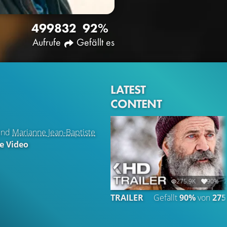
4998
32
92%
Aufrufe
Gefällt es
LATEST
CONTENT
nd
Marianne Jean-Baptiste
e Video
275.9K
90%
2
TRAILER
Gefällt
90%
von
275