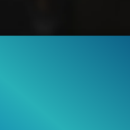
:32
.932