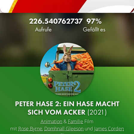
226.540
76
2737
97%
Aufrufe
Gefällt es
PETER HASE 2: EIN HASE MACHT
SICH VOM ACKER
(2021)
Animation
&
Familie
Film
mit
Rose Byrne
,
Domhnall Gleeson
und
James Corden