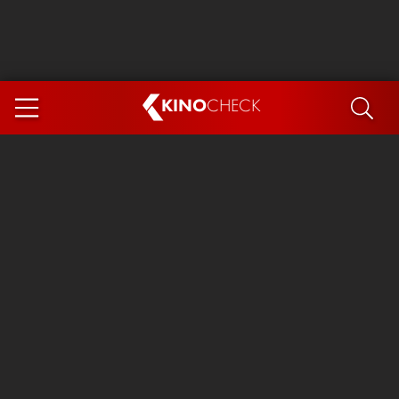
KINO
CHECK
App
DEMNÄCHST IM KINO
Steckerlfischfiasko
Ice Cream Man
Das Ende der Sterne
Exit 8
You, Me & Italy
Marsupilami