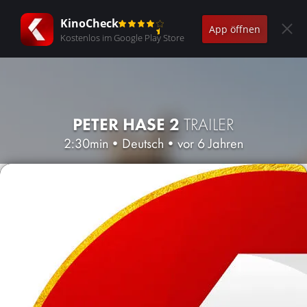
KinoCheck
App öffnen
Kostenlos im Google Play Store
PETER HASE 2
TRAILER
2:30min
•
Deutsch
•
vor 6 Jahren