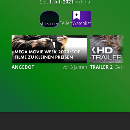
Seit
1. Juli 2021
im Kino
LATEST CONTENT
Teilen
Watchlist
Streamen
MEGA MOVIE WEEK 2023: TOP
FILME ZU KLEINEN PREISEN
3
ANGEBOT
vor 3 Jahren
TRAILER 2
Gefällt