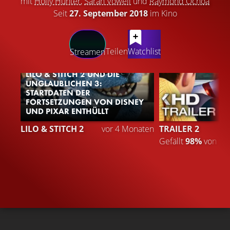
mit
Holly Hunter
,
Sarah Vowell
und
Raymond Ochoa
Seit
27. September 2018
im Kino
LATEST CONTENT
Teilen
Watchlist
Streamen
LILO & STITCH 2 UND DIE
UNGLAUBLICHEN 3:
STARTDATEN DER
FORTSETZUNGEN VON DISNEY
UND PIXAR ENTHÜLLT
LILO & STITCH 2
vor 4 Monaten
TRAILER 2
Gefällt
98%
von
1.