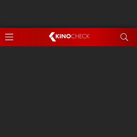
KINO
CHECK
App
DEMNÄCHST IM KINO
Steckerlfischfiasko
Ice Cream Man
Das Ende der Sterne
Exit 8
You, Me & Italy
Marsupilami