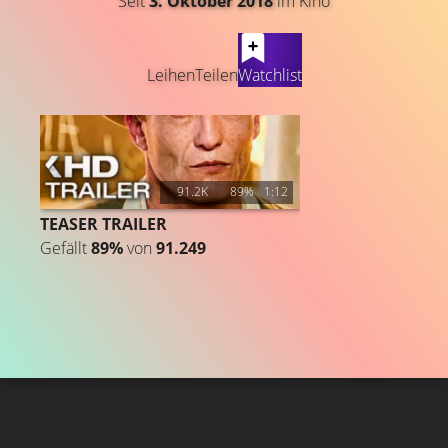
Seit
3. Oktober 2018
im Kino
LATEST CONTENT
Leihen
Teilen
Watchlist
91.2K
89%
1:12
TEASER TRAILER
Gefällt
89%
von
91.249