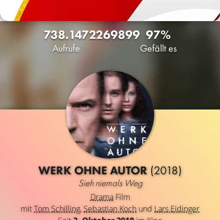
738.147
226
9899
97%
Aufrufe
Gefällt es
WERK OHNE AUTOR
(2018)
Sieh niemals Weg
Drama
Film
mit
Tom Schilling
,
Sebastian Koch
und
Lars Eidinger