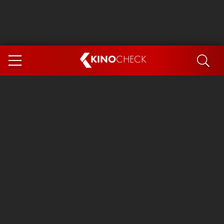
KINO
CHECK
App
DEMNÄCHST IM KINO
Steckerlfischfiasko
The Invite
Ice Cream Man
Das Ende der Sterne
Exit 8
You, Me & Italy