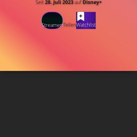
Seit
28. Juli 2023
auf
Disney+
Teilen
Watchlist
Streamen