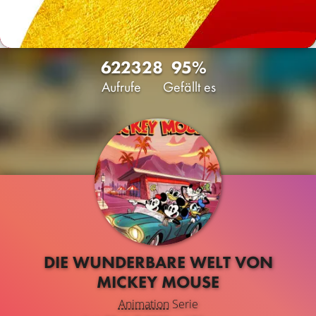
6223
28
95%
Aufrufe
Gefällt es
DIE WUNDERBARE WELT VON
MICKEY MOUSE
Animation
Serie