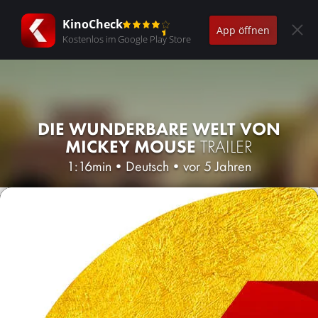
KinoCheck
App öffnen
Kostenlos im Google Play Store
DIE WUNDERBARE WELT VON
MICKEY MOUSE
TRAILER
1:16min
•
Deutsch
•
vor 5 Jahren