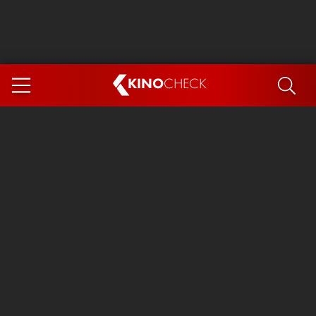
KINO
CHECK
App
DEMNÄCHST IM KINO
Steckerlfischfiasko
The Invite
Ice Cream Man
Das Ende der Sterne
Exit 8
You, Me & Italy