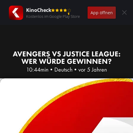
KinoCheck
App öffnen
Kostenlos im Google Play Store
AVENGERS VS JUSTICE LEAGUE:
WER WÜRDE GEWINNEN?
10:44min
•
Deutsch
•
vor 5 Jahren