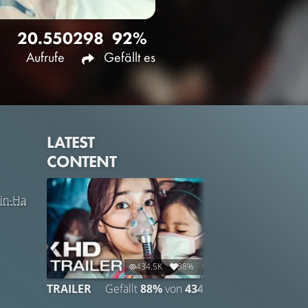
20.550
298
92%
Aufrufe
Gefällt es
LATEST
CONTENT
in-Ha
434.5K
88%
1:42
TRAILER
Gefällt
88%
von
434.517