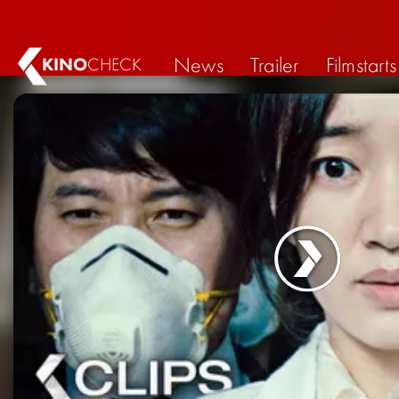
News
Trailer
Filmstarts
KINO
CHECK