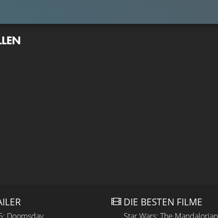
LLEN
AILER
DIE BESTEN FILME
 5: Doomsday
Star Wars: The Mandaloria