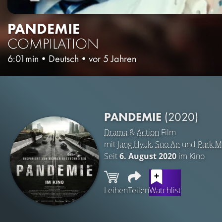
PANDEMIE
COMPILATION
6:01min
•
Deutsch
•
vor 5 Jahren
PANDEMIE
(2020)
Drama
&
Action
Film
mit
Jang Hyuk
,
Soo Ae
und
Park M
Seit
6. August 2020
im Kino
Leihen
Teilen
Watchlist