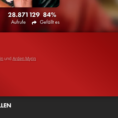
28.871
129
84%
Aufrufe
Gefällt es
jn
und
Arden Myrin
LLEN