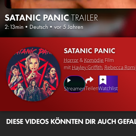
SATANIC PANIC
TRAILER
2:13min
•
Deutsch
•
vor 5 Jahren
SATANIC PANIC
Horror
&
Komödie
Film
mit
Hayley Griffith
,
Rebecca Romi
Teilen
Watchlist
Streamen
DIESE VIDEOS KÖNNTEN DIR AUCH GEFA