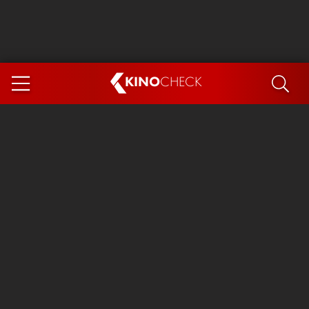
KINO
CHECK
App
DEMNÄCHST IM KINO
Steckerlfischfiasko
Ice Cream Man
Das Ende der Sterne
Exit 8
You, Me & Italy
Marsupilami