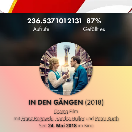
236.537
101
2131
87%
Aufrufe
Gefällt es
IN DEN GÄNGEN
(2018)
Drama
Film
mit
Franz Rogowski
,
Sandra Hüller
und
Peter Kurth
Seit
24. Mai 2018
im Kino