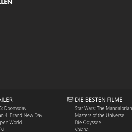
LLEN
AILER
DIE BESTEN FILME
 5: Doomsday
Star Wars: The Mandaloria
n 4: Brand New Day
Masters of the Universe
Open World
Die Odyssee
vil
Vaiana