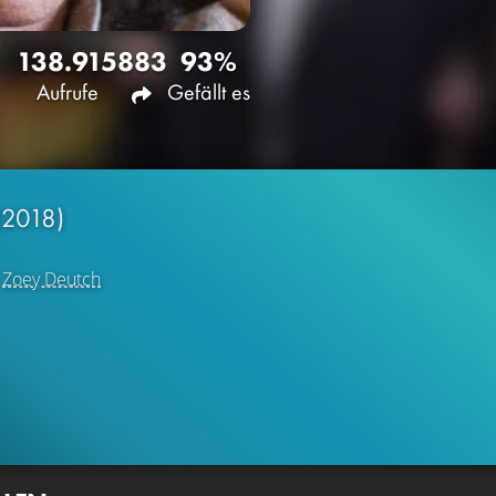
138.915
883
93%
Aufrufe
Gefällt es
(2018)
d
Zoey Deutch