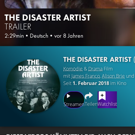
THE DISASTER ARTIST
TRAILER
2:29min
•
Deutsch
•
vor 8 Jahren
THE DISASTER ARTIST
Komödie
&
Drama
Film
mit
James Franco
,
Alison Brie
un
Seit
1. Februar 2018
im Kino
Teilen
Watchlist
Streamen