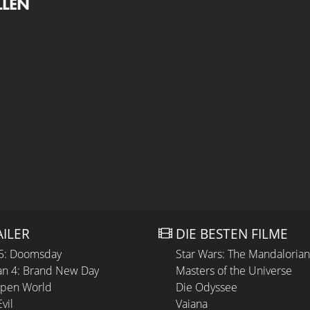
LLEN
AILER
DIE BESTEN FILME
 5: Doomsday
Star Wars: The Mandaloria
n 4: Brand New Day
Masters of the Universe
Open World
Die Odyssee
vil
Vaiana