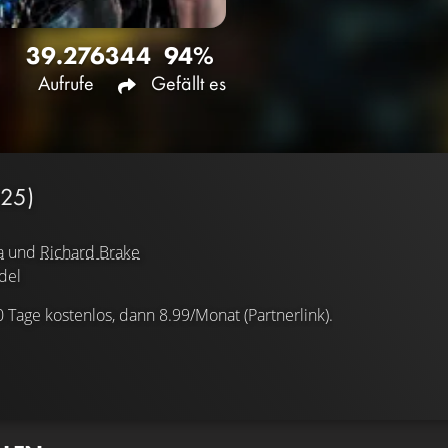
39.276
344
94%
Aufrufe
Gefällt es
25)
a
und
Richard Brake
del
0 Tage kostenlos, dann 8.99/Monat (Partnerlink).