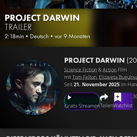
PROJECT DARWIN
TRAILER
2:18min
•
Deutsch
•
vor 9 Monaten
PROJECT DARWIN
(20
Science Fiction
&
Action
Film
mit
Tom Felton
,
Elizaveta Bugulov
Seit
21. November 2025
im Han
3
Teilen
Watchlist
Gratis Streamen