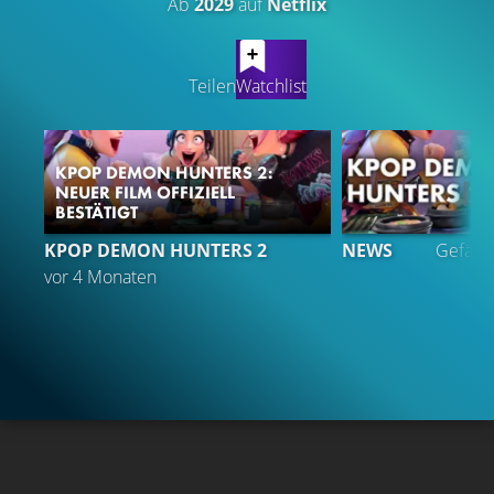
Ab
2029
auf
Netflix
LATEST CONTENT
Teilen
Watchlist
KPOP DEMON HUNTERS 2:
NEUER FILM OFFIZIELL
BESTÄTIGT
2
KPOP DEMON HUNTERS 2
NEWS
Gefällt
vor 4 Monaten