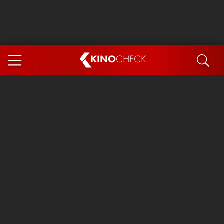
KINO
CHECK
App
DEMNÄCHST IM KINO
Steckerlfischfiasko
Ice Cream Man
Das Ende der Sterne
Exit 8
You, Me & Italy
Marsupilami