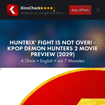
KinoCheck
App öffnen
Kostenlos im Google Play Store
HUNTRIX' FIGHT IS NOT OVER! -
KPOP DEMON HUNTERS 2 MOVIE
PREVIEW (2029)
4:15min
•
English
•
vor 7 Monaten