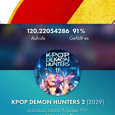
120.220
54
286
91%
Aufrufe
Gefällt es
KPOP DEMON HUNTERS 2
(2029)
Animation
,
Familie
&
Fantasy
Film