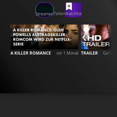
LATEST CONTENT
Teilen
Watchlist
Streamen
A KILLER ROMANCE: GLEN
POWELLS AUFTRAGSKILLER-
ROMCOM WIRD ZUR NETFLIX-
SERIE
1
A KILLER ROMANCE
vor 1 Monat
TRAILER
Gefällt