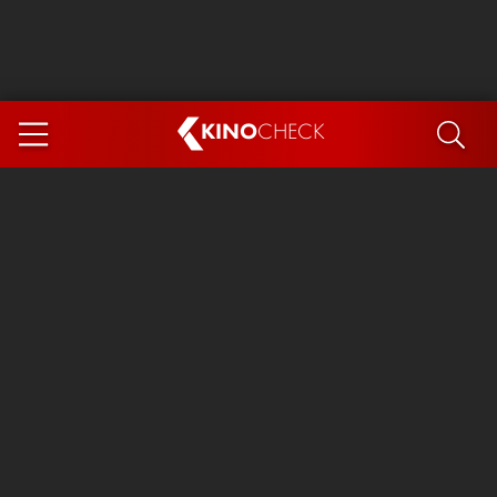
KINO
CHECK
App
DEMNÄCHST IM KINO
Steckerlfischfiasko
Ice Cream Man
Das Ende der Sterne
Exit 8
You, Me & Italy
Marsupilami