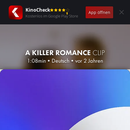
KinoCheck
App öffnen
Kostenlos im Google Play Store
A KILLER ROMANCE
CLIP
1:08min
•
Deutsch
•
vor 2 Jahren