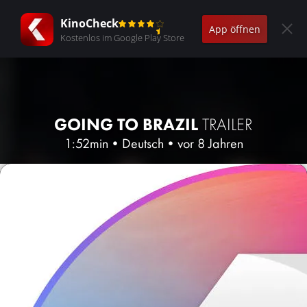
KinoCheck
App öffnen
Kostenlos im Google Play Store
GOING TO BRAZIL
TRAILER
1:52min
•
Deutsch
•
vor 8 Jahren