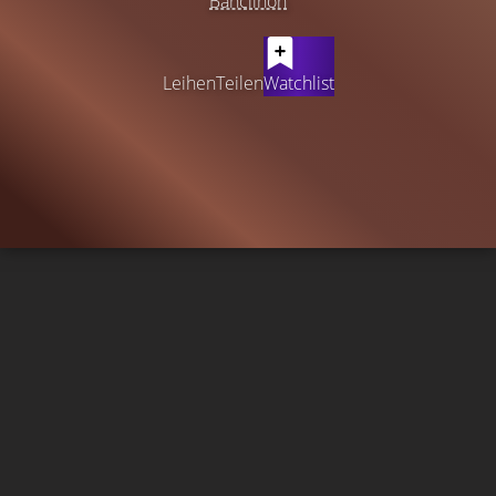
Bancilhon
Leihen
Teilen
Watchlist