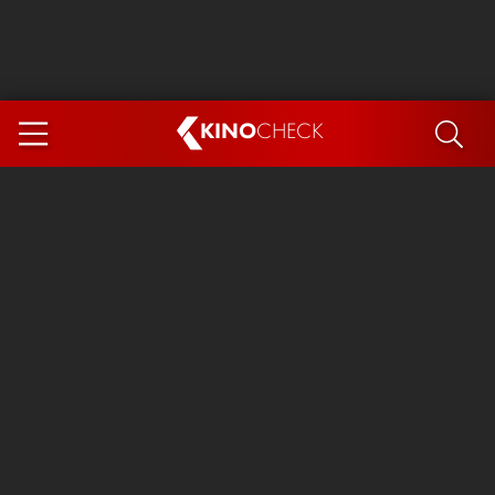
KINO
CHECK
App
DEMNÄCHST IM KINO
Steckerlfischfiasko
Ice Cream Man
Das Ende der Sterne
Exit 8
You, Me & Italy
Marsupilami