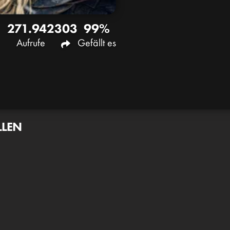
271.942
303
99%
Aufrufe
Gefällt es
LLEN