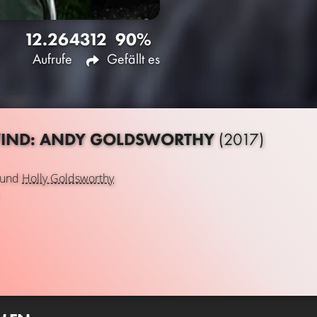
12.264
312
90%
Aufrufe
Gefällt es
 WIND: ANDY GOLDSWORTHY
(2017)
und
Holly Goldsworthy