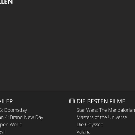
LLEN
AILER
DIE BESTEN FILME
 5: Doomsday
Star Wars: The Mandaloria
n 4: Brand New Day
Masters of the Universe
Open World
Die Odyssee
vil
Vaiana