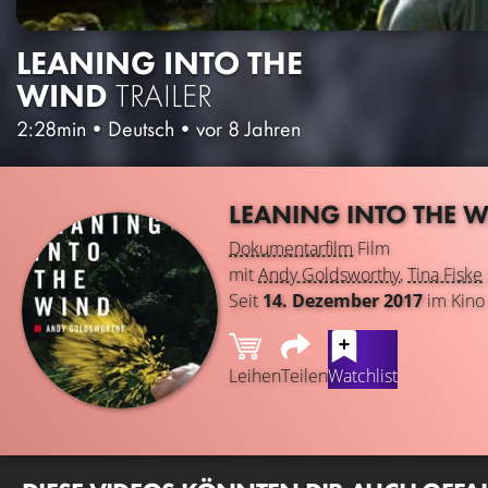
LEANING INTO THE
WIND
TRAILER
2:28min
•
Deutsch
•
vor 8 Jahren
LEANING INTO THE
Dokumentarfilm
Film
mit
Andy Goldsworthy
,
Tina Fiske
Seit
14. Dezember 2017
im Kino
Leihen
Teilen
Watchlist