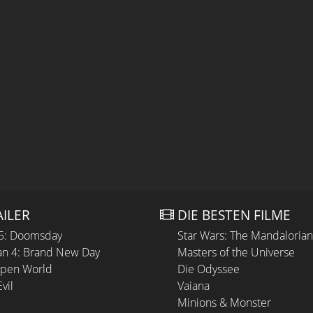
AILER
DIE BESTEN FILME
 5: Doomsday
Star Wars: The Mandaloria
n 4: Brand New Day
Masters of the Universe
Open World
Die Odyssee
vil
Vaiana
Minions & Monster