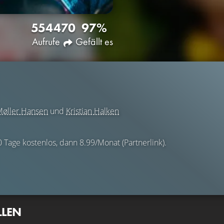
5544
70
97%
Aufrufe
Gefällt es
 Møller Hansen
und
Kristian Halken
0 Tage kostenlos, dann 8.99/Monat (Partnerlink).
LLEN