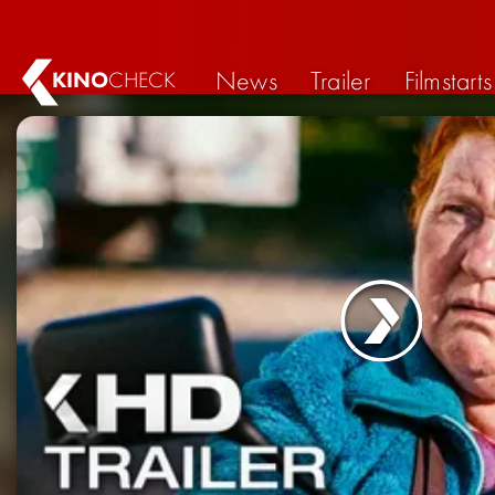
News
Trailer
Filmstarts
KINO
CHECK