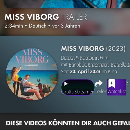
MISS VIBORG
TRAILER
2:34min
•
Deutsch
•
vor 3 Jahren
MISS VIBORG
(2023)
Drama
&
Komödie
Film
mit
Ragnhild Kaasgaard
,
Isabella
Seit
20. April 2023
im Kino
3
Teilen
Watchlist
Gratis Streamen
DIESE VIDEOS KÖNNTEN DIR AUCH GEFA