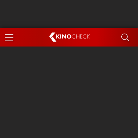
KINO
CHECK
App
DEMNÄCHST IM KINO
Steckerlfischfiasko
The Invite
Ice Cream Man
Das Ende der Sterne
Exit 8
You, Me & Italy