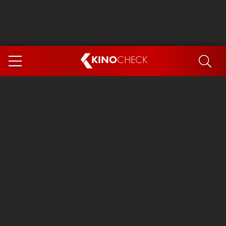
KINO
CHECK
App
DEMNÄCHST IM KINO
Steckerlfischfiasko
The Invite
Ice Cream Man
Das Ende der Sterne
Exit 8
You, Me & Italy