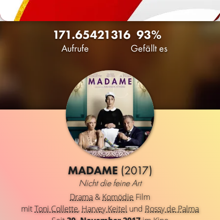
171.654
21
316
93%
Aufrufe
Gefällt es
MADAME
(2017)
Nicht die feine Art
Drama
&
Komödie
Film
mit
Toni Collette
,
Harvey Keitel
und
Rossy de Palma