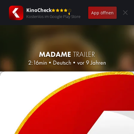
KinoCheck
App öffnen
Kostenlos im Google Play Store
MADAME
TRAILER
2:16min
•
Deutsch
•
vor 9 Jahren