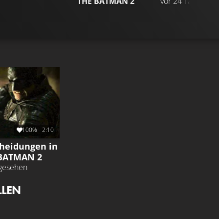
THE BATMAN 2
vor 24 Tagen
OR
100%
2:10
heidungen in
 BATMAN 2
gesehen
LLEN