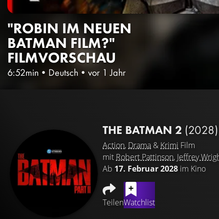
"ROBIN IM NEUEN
BATMAN FILM?"
FILMVORSCHAU
6:52min
•
Deutsch
•
vor 1 Jahr
THE BATMAN 2
(2028)
Action
,
Drama
&
Krimi
Film
mit
Robert Pattinson
,
Jeffrey Wrig
Ab
17. Februar 2028
im Kino
Teilen
Watchlist