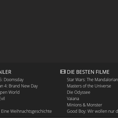
AILER
DIE BESTEN FILME
 5: Doomsday
Star Wars: The Mandaloria
n 4: Brand New Day
Masters of the Universe
Open World
Die Odyssee
vil
Vaiana
Minions & Monster
 Eine Weihnachtsgeschichte
Good Boy: Wir wollen nur d