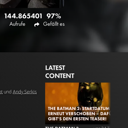
144.865
401
97%
Aufrufe
Gefällt es
LATEST
CONTENT
ht
und
Andy Serkis
THE BATMAN 2: STARTDATUM
ERNEUT VERSCHOBEN – DAFÜR
GIBT'S DEN ERSTEN TEASER!