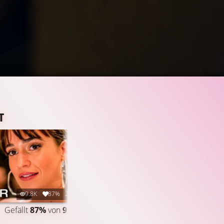
T
9.8K
87%
2:20
7K
97%
1:31
Gefällt
87%
von
9.801
TRAILER
Gefällt
97%
von
6.969