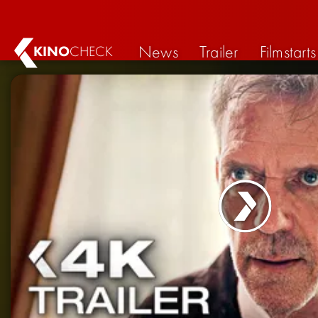
News
Trailer
Filmstarts
KINO
CHECK