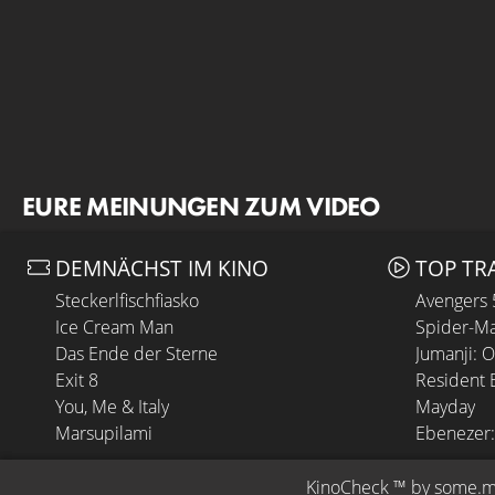
EURE MEINUNGEN ZUM VIDEO
DEMNÄCHST IM KINO
TOP TR
Steckerlfischfiasko
Avengers
Ice Cream Man
Spider-Ma
Das Ende der Sterne
Jumanji: 
Exit 8
Resident E
You, Me & Italy
Mayday
Marsupilami
Ebenezer:
KinoCheck
 ™ by 
some.m