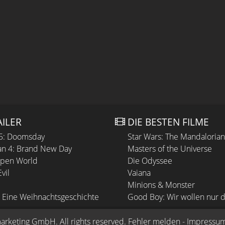
AILER
DIE BESTEN FILME
 5: Doomsday
Star Wars: The Mandaloria
n 4: Brand New Day
Masters of the Universe
Open World
Die Odyssee
vil
Vaiana
Minions & Monster
 Eine Weihnachtsgeschichte
Good Boy: Wir wollen nur d
arketing GmbH
. All rights reserved.
Fehler melden
 - 
Impressu