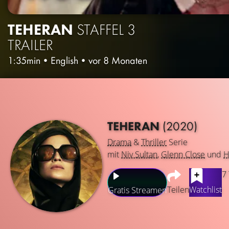
TEHERAN
STAFFEL 3
TRAILER
1:35min
•
English
•
vor 8 Monaten
TEHERAN
(2020)
Drama
&
Thriller
Serie
mit
Niv Sultan
,
Glenn Close
und
H
7
Teilen
Watchlist
Gratis Streamen