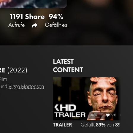
1191
Share
94%
Aufrufe
Gefällt es
LATEST
CONTENT
RE
(2022)
ilm
und
Viggo Mortensen
89.3K
89%
1:54
TRAILER
Gefällt
89%
von
89.272