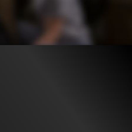
1.9K
96%
4:29
1.1K
CLIP & TRAILER 2
CLIP & TRAILER 3
Gefällt
96%
von
1.885
Gefällt
100%
von
1.079