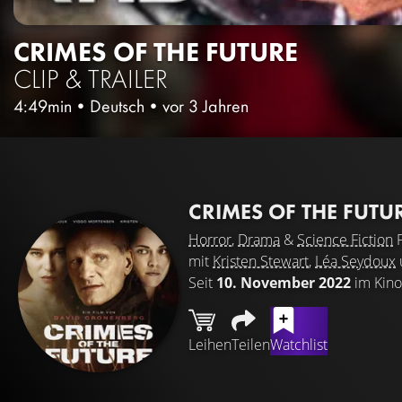
CRIMES OF THE FUTURE
CLIP & TRAILER
4:49min
•
Deutsch
•
vor 3 Jahren
CRIMES OF THE FUTU
Horror
,
Drama
&
Science Fiction
F
mit
Kristen Stewart
,
Léa Seydoux
Seit
10. November 2022
im Kino
Leihen
Teilen
Watchlist