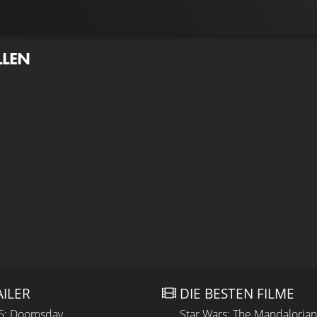
LLEN
AILER
DIE BESTEN FILME
 5: Doomsday
Star Wars: The Mandaloria