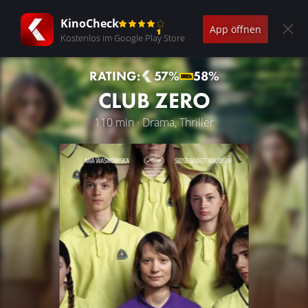
KinoCheck
App öffnen
Kostenlos im Google Play Store
RATING:
57%
58%
CLUB ZERO
110 min · Drama, Thriller