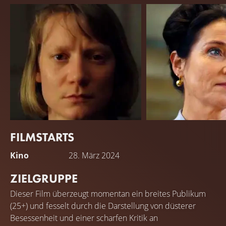
FILMSTARTS
Mia Wasikowska
Sidse Babett Knudsen
Kino
28. März 2024
Miss Novak
Miss Dorset
ZIELGRUPPE
Dieser Film überzeugt momentan ein breites Publikum
(25+) und fesselt durch die Darstellung von düsterer
Besessenheit und einer scharfen Kritik an