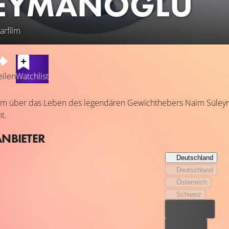
EYMANOĞLU
rfilm
eilen
Watchlist
lm über das Leben des legendären Gewichthebers Naim Süleyma
t.
ANBIETER
Deutschland
Deutschland
Österreich
Schweiz
Bester Preis
Kostenlos