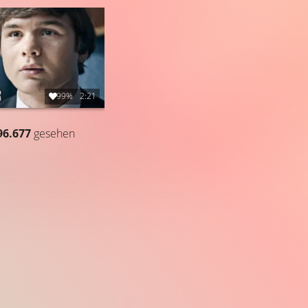
99%
2:21
96.677
gesehen