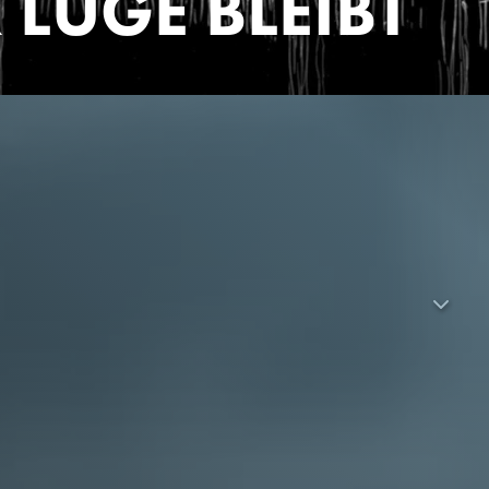
 LÜGE BLEIBT
ellen – sowohl als es erschien, wie auch als sich später
er Bruno Wilkomirski beschrieb in seinem 1995 erschienenen
ls Zeitzeuge und
 bei «Bruchstücke» um eine Art Lebenslegende handelt,
 der Richtigkeit seiner Erinnerungen. Dann zog er sich