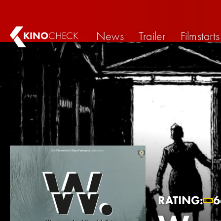
News
Trailer
Filmstarts
KINO
CHECK
RATING:
6