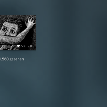
95%
2:06
1.560
gesehen