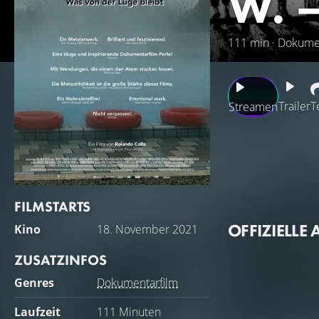
W. 
111 min · Dokume
Trailer
T
Streamen
Das Buch «Bruchst
herausstellte, da
Werk seine frühste
Experte weitum ge
FILMSTARTS
Bruno die ganze Ki
OFFIZIELLE 
Kino
18. November 2021
zurück und äussert
ZUSATZINFOS
Genres
Dokumentarfilm
Laufzeit
111 Minuten