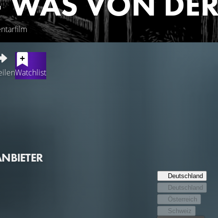
– WAS VON DER
ntarfilm
eilen
Watchlist
ücke. Aus einer Kindheit 1939–1948» schlug international hohe W
ss die angebliche Autobiografie erfunden war. Der Berufsmusik
 Kindheit in einem Konzentrationslager. Er erhielt Preise, war a
fragt. Nachdem vier Jahre später bekannt wurde, dass es sich
ndheit in der Schweiz verbracht hatte, beharrte er zunächst auf
ANBIETER
e sich nicht mehr öffentlich – bis jetzt.
Deutschland
Deutschland
Österreich
Schweiz